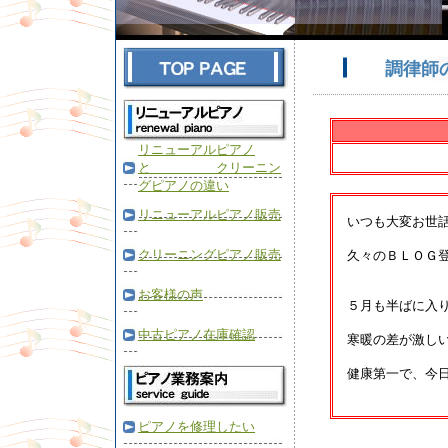
調律師
リニューアルピアノ
と クリーニン
グピアノの違い
リニューアルピアノ販売
いつも大変お世話
クリーニングピアノ販売
久々のＢＬＯＧ登
お客様の声
５月も半ばに入り
中古ピアノ在庫確認
寒暖の差が激しい
健康第一で、今日
ピアノを修理したい